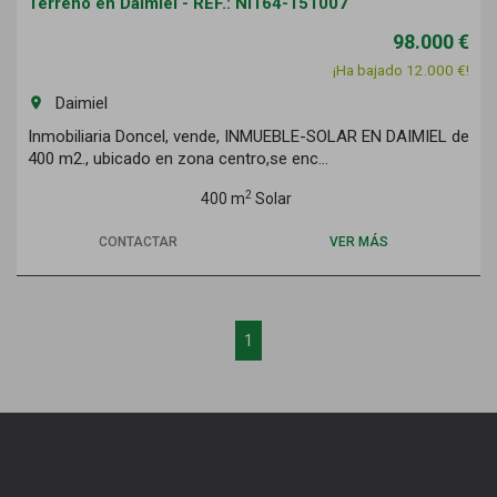
Terreno en Daimiel - REF.: NI164-151007
98.000 €
¡Ha bajado 12.000 €!
Daimiel
room
Inmobiliaria Doncel, vende, INMUEBLE-SOLAR EN DAIMIEL de
400 m2., ubicado en zona centro,se enc...
2
400 m
Solar
CONTACTAR
VER MÁS
1