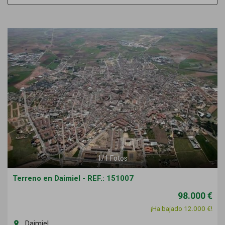
1
/
1
Fotos
Terreno en Daimiel - REF.: 151007
98.000 €
¡Ha bajado 12.000 €!
Daimiel
room