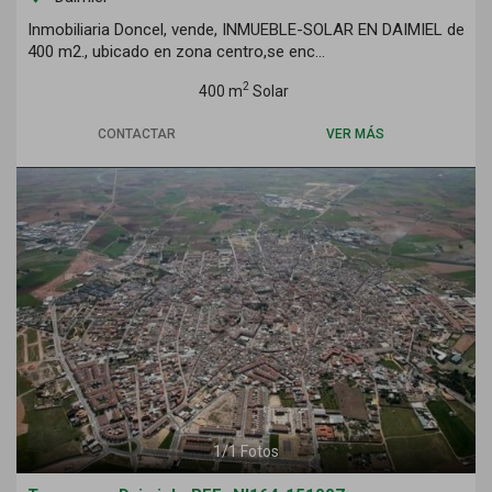
Inmobiliaria Doncel, vende, INMUEBLE-SOLAR EN DAIMIEL de
400 m2., ubicado en zona centro,se enc...
2
400 m
Solar
CONTACTAR
VER MÁS
1
/
1
Fotos