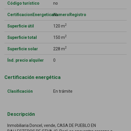
Código turístico
no
CertificacionEnergeticaNumeroRegistro
no
2
Superficie útil
120 m
2
Superficie total
150 m
2
Superficie solar
228 m
Índ. precio alquiler
0
Certificación energética
Clasificación
En trámite
Descripción
Inmobiliaria Doncel, vende, CASA DE PUEBLO EN